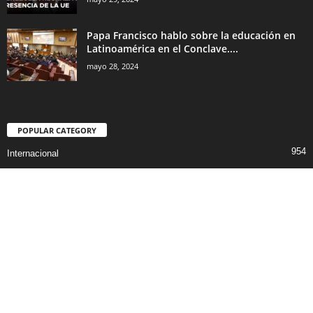
Papa Francisco hablo sobre la educación en
Latinoamérica en el Conclave....
mayo 28, 2024
POPULAR CATEGORY
954
Internacional
360
Deportes
Audio by
websitevoice.com
319
Gossip
300
latinoamerica
251
Grandes Artistas
221
EE.UU