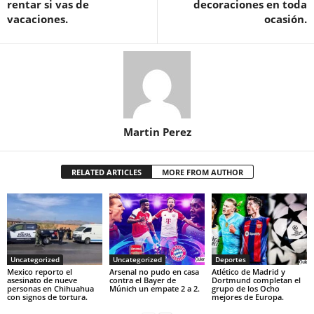
rentar si vas de
decoraciones en toda
vacaciones.
ocasión.
Martin Perez
RELATED ARTICLES
MORE FROM AUTHOR
Uncategorized
Uncategorized
Deportes
Mexico reporto el
Arsenal no pudo en casa
Atlético de Madrid y
asesinato de nueve
contra el Bayer de
Dortmund completan el
personas en Chihuahua
Múnich un empate 2 a 2.
grupo de los Ocho
con signos de tortura.
mejores de Europa.