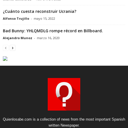
¿Cuánto cuesta reconstruir Ucrania?
Alfonso Trujillo
-
mayo 15, 2022
Bad Bunny: YHLQMDLG rompe récord en Billboard.
Alejandro Munoz
-
marzo 16, 2020
Quienlosabe.com is a collection of news from the most important Spanish
written Newspaper.