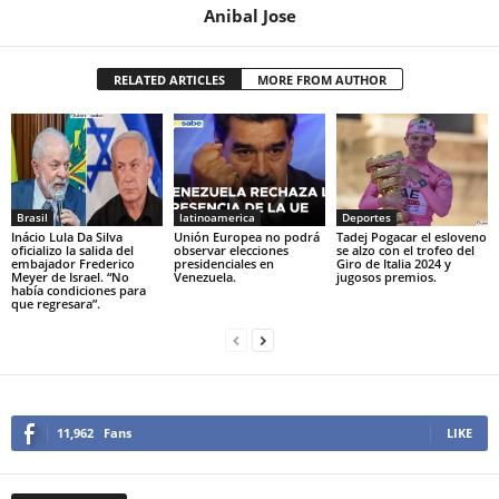
Anibal Jose
RELATED ARTICLES
MORE FROM AUTHOR
Brasil
latinoamerica
Deportes
Inácio Lula Da Silva
Unión Europea no podrá
Tadej Pogacar el esloveno
oficializo la salida del
observar elecciones
se alzo con el trofeo del
embajador Frederico
presidenciales en
Giro de Italia 2024 y
Meyer de Israel. “No
Venezuela.
jugosos premios.
había condiciones para
que regresara”.
11,962
Fans
LIKE