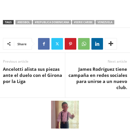
TAGS
#BEISBOL
#REPUBLICA DOMINICANA
#SERIE CARIBE
VENEZUELA
Share
Previous article
Next article
Ancelotti alista sus piezas
James Rodríguez tiene
ante el duelo con el Girona
campaña en redes sociales
por la Liga
para unirse a un nuevo
club.