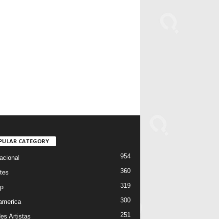
PULAR CATEGORY
954
acional
360
tes
319
p
300
oamerica
251
es Artistas