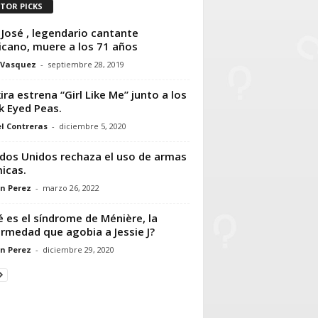
ITOR PICKS
 José , legendario cantante
cano, muere a los 71 años
 Vasquez
-
septiembre 28, 2019
ira estrena “Girl Like Me” junto a los
k Eyed Peas.
l Contreras
-
diciembre 5, 2020
dos Unidos rechaza el uso de armas
icas.
n Perez
-
marzo 26, 2022
 es el síndrome de Ménière, la
rmedad que agobia a Jessie J?
n Perez
-
diciembre 29, 2020