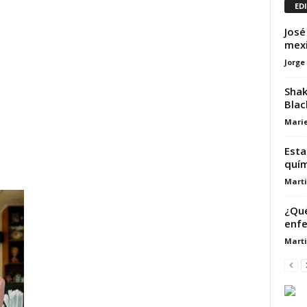
ED
José
mexi
Jorge
Shak
Blac
Marie
Esta
quím
Marti
¿Qué
enfe
Marti