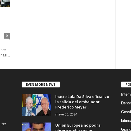
0
l
obre
nazi...
EVEN MORE NEWS
PO
Intern
Inácio Lula Da Silva oficializo
la salida del embajador
Depor
Frederico Meyer...
Gossi
mayo 30, 2024
latin
 the
Unión Europea no podrá
Grand
observar elecciones