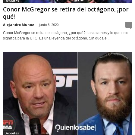
Deportes
Conor McGregor se retira del octágono, ¡por
qué!
Alejandro Munoz
-
junio 8, 2020
0
Conor McGregor se retira del octágono, ¿por qué? Las razones y lo que esto
significa para la UFC. Es una leyenda del octágono. Sin duda el...
Deportes