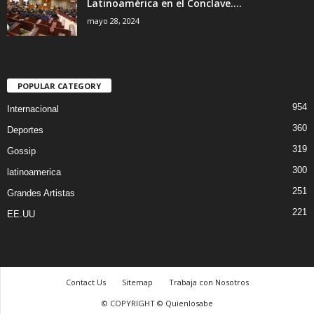
Latinoamérica en el Conclave....
mayo 28, 2024
POPULAR CATEGORY
954
Internacional
360
Deportes
319
Gossip
300
latinoamerica
251
Grandes Artistas
221
EE.UU
Contact Us
Sitemap
Trabaja con Nosotros
© COPYRIGHT © Quienlosabe