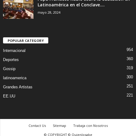
Latinoamérica en el Conclave....
mayo 28, 2024
POPULAR CATEGORY
954
Internacional
360
Deportes
319
Gossip
300
latinoamerica
251
Grandes Artistas
221
EE.UU
Contact Us
Sitemap
Trabaja con Nosotros
© COPYRIGHT © Quienlosabe