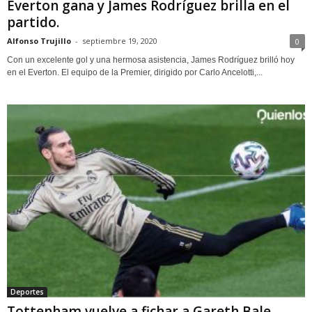
Everton gana y James Rodríguez brilla en el
partido.
Alfonso Trujillo
-
septiembre 19, 2020
0
Con un excelente gol y una hermosa asistencia, James Rodríguez brilló hoy
en el Everton. El equipo de la Premier, dirigido por Carlo Ancelotti,...
Deportes
Tottenham vuelve a fichar a Gareth Bale.