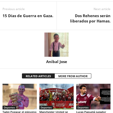
Previous article
Next article
15 Días de Guerra en Gaza.
Dos Rehenes serán
liberados por Hamas.
Anibal Jose
RELATED ARTICLES
MORE FROM AUTHOR
Deportes
Deportes
Deportes
Tadej Pogacar el esloveno
Manchester United se
Lucas Paquetá jugador