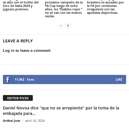
se alzo con el trofeo del
proclamo campeón de la
brasilero es acusado por
Giro de Italia 2024 y
FA Cup luego de ocho
la FA por conductas
jugosos premios.
años, los “Diablos rojos ”
irregulares con las
no se van con las manos
apuestas deportivas.
vacías.
LEAVE A REPLY
Log in to leave a comment
11,962
Fans
LIKE
EDITOR PICKS
Daniel Novoa dice “que no se arrepiente” por la toma de la
embajada para...
Anibal Jose
-
abril 16, 2024