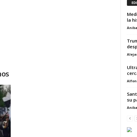
ED
Medi
la h
Aniba
Trum
desp
Alej
Ultr
mos
cerc
Alfon
Sant
su p
Aniba