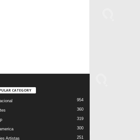
PULAR CATEGORY
954
acional
360
tes
319
p
300
oamerica
251
es Artistas