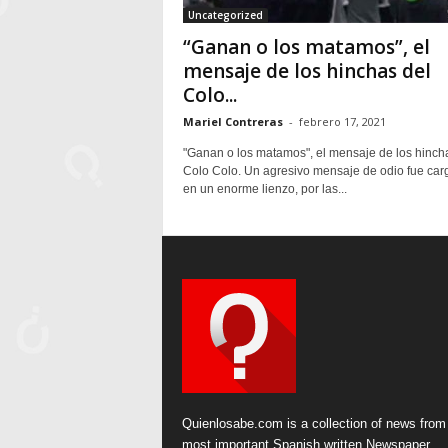
Uncategorized
“Ganan o los matamos”, el
mensaje de los hinchas del
Colo...
Mariel Contreras
-
febrero 17, 2021
"Ganan o los matamos", el mensaje de los hinch
Colo Colo. Un agresivo mensaje de odio fue car
en un enorme lienzo, por las...
Quienlosabe.com is a collection of news from
most important Spanish written Newspaper.