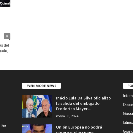
0
as del
gado,
EVEN MORE NEWS
PO
Intern
Inácio Lula Da Silva oficializo
la salida del embajador
Depor
Frederico Meyer...
Gossi
mayo 30, 2024
latin
 the
Unión Europea no podrá
Grand
observar elecciones