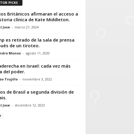
ITOR PICKS
os Británicos afirmaran el acceso a
istoria clínica de Kate Middleton.
l Jose
-
marzo 21, 2024
p es retirado de la sala de prensa
ués de un tiroteo.
andro Munoz
-
agosto 11, 2020
aderecha en Israel: cada vez más
a del poder.
so Trujillo
-
noviembre 3, 2022
os de Brasil a segunda división de
ais.
l Jose
-
diciembre 12, 2023