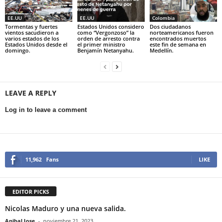
EE.UU
EE.UU
Colombia
Tormentas y fuertes
Estados Unidos considero
Dos ciudadanos
vientos sacudieron a
como “Vergonzoso” la
norteamericanos fueron
varios estados de los
orden de arresto contra
encontrados muertos
Estados Unidos desde el
el primer ministro
este fin de semana en
domingo.
Benjamín Netanyahu.
Medellín.
LEAVE A REPLY
Log in to leave a comment
11,962
Fans
LIKE
EDITOR PICKS
Nicolas Maduro y una nueva salida.
Anibal Jose
-
noviembre 21, 2023