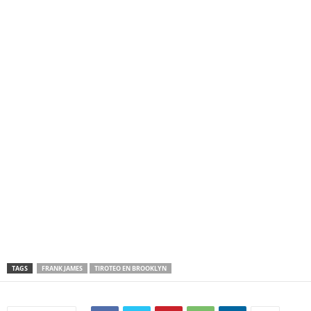
Arrestan a Frank James, indicado del tiroteo del metro de Brooklyn.
Arrestan a Frank James, indicado del tiroteo del metro de Brooklyn.
TAGS
FRANK JAMES
TIROTEO EN BROOKLYN