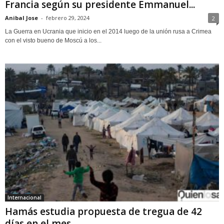
Francia según su presidente Emmanuel...
Anibal Jose
-
febrero 29, 2024
2
La Guerra en Ucrania que inicio en el 2014 luego de la unión rusa a Crimea
con el visto bueno de Moscú a los...
Internacional
Hamás estudia propuesta de tregua de 42
días en el mes...