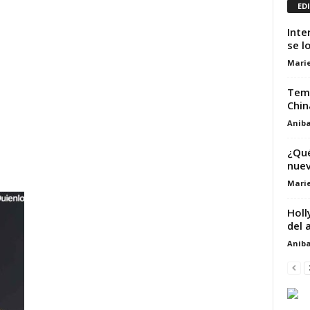
ED
Inte
se l
Marie
Temp
Chin
Aniba
¿Qué
nuev
Marie
Holl
del 
Aniba