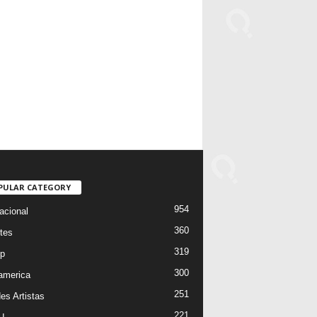
PULAR CATEGORY
954
acional
360
tes
319
p
300
oamerica
251
es Artistas
221