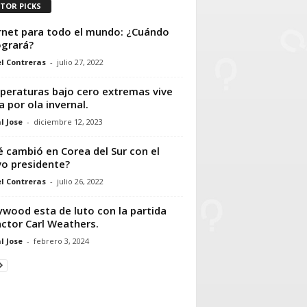
ITOR PICKS
rnet para todo el mundo: ¿Cuándo
ogrará?
l Contreras
-
julio 27, 2022
eraturas bajo cero extremas vive
a por ola invernal.
l Jose
-
diciembre 12, 2023
 cambió en Corea del Sur con el
o presidente?
l Contreras
-
julio 26, 2022
ywood esta de luto con la partida
actor Carl Weathers.
l Jose
-
febrero 3, 2024