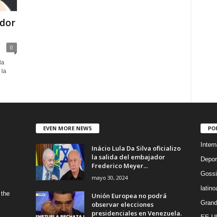
ador
0
la
 la
EVEN MORE NEWS
PO
Intern
Inácio Lula Da Silva oficializo
la salida del embajador
Depor
Frederico Meyer...
Gossi
mayo 30, 2024
latin
 the
Unión Europea no podrá
Grand
observar elecciones
presidenciales en Venezuela.