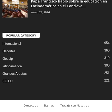
Papa Francisco hablo sobre la educación en
Latinoamérica en el Conclave....
mayo 28, 2024
POPULAR CATEGORY
954
Internacional
360
Deportes
319
Gossip
300
latinoamerica
251
Grandes Artistas
221
EE.UU
Contact Us
Sitemap
Trabaja con Nosotros