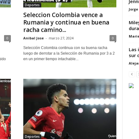
Jenn
Deportes
Jorge
Seleccion Colombia vence a
Rumania y continua en buena
Mile
dura
racha camino...
Marie
0
Anibal Jose
-
marzo 27, 2024
0
Selección Colombia continua con su buena racha
Las 
luego de derrotar a la Selección de Rumania por 3 a 2
sur 
gido
en un primer tiempo intachable...
Alej
Deportes