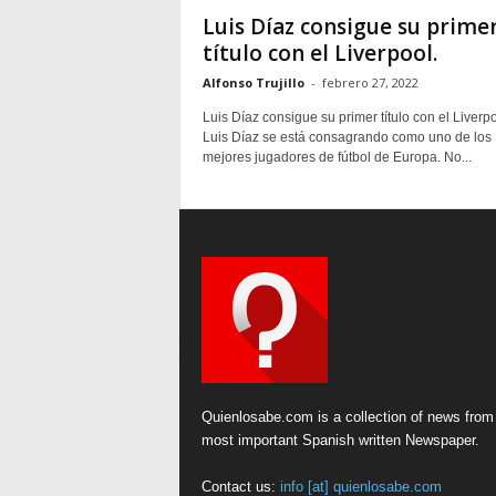
Luis Díaz consigue su prime
título con el Liverpool.
Alfonso Trujillo
-
febrero 27, 2022
Luis Díaz consigue su primer título con el Liverpo
Luis Díaz se está consagrando como uno de los
mejores jugadores de fútbol de Europa. No...
Quienlosabe.com is a collection of news from
most important Spanish written Newspaper.
Contact us:
info [at] quienlosabe.com