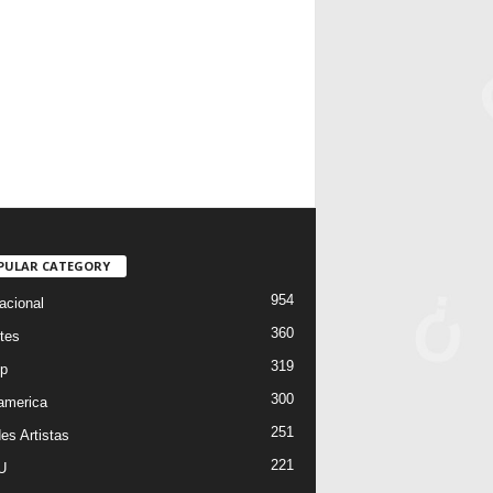
PULAR CATEGORY
954
acional
360
tes
319
p
300
oamerica
251
es Artistas
221
U