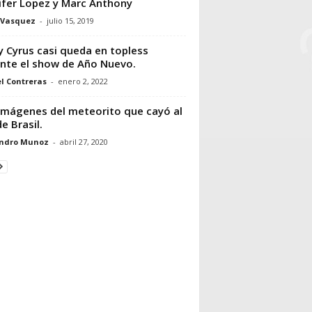
ifer Lopez y Marc Anthony
 Vasquez
-
julio 15, 2019
y Cyrus casi queda en topless
nte el show de Año Nuevo.
l Contreras
-
enero 2, 2022
imágenes del meteorito que cayó al
de Brasil.
andro Munoz
-
abril 27, 2020