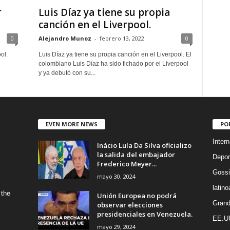
r
Luis Díaz ya tiene su propia
canción en el Liverpool.
0
Alejandro Munoz
-
febrero 13, 2022
0
ol.
Luis Díaz ya tiene su propia canción en el Liverpool. El
colombiano Luis Díaz ha sido fichado por el Liverpool
y ya debutó con su...
EVEN MORE NEWS
PO
Intern
Inácio Lula Da Silva oficializo
la salida del embajador
Depor
Frederico Meyer...
Gossi
mayo 30, 2024
latin
 the
Unión Europea no podrá
Grand
observar elecciones
presidenciales en Venezuela.
EE.U
mayo 29, 2024