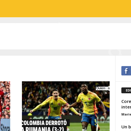
ED
Core
inte
Marie
Un b