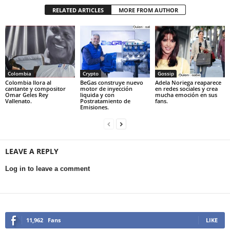
RELATED ARTICLES
MORE FROM AUTHOR
Colombia
Crypto
Gossip
Colombia llora al
BeGas construye nuevo
Adela Noriega reaparece
cantante y compositor
motor de inyección
en redes sociales y crea
Omar Geles Rey
liquida y con
mucha emoción en sus
Vallenato.
Postratamiento de
fans.
Emisiones.
LEAVE A REPLY
Log in to leave a comment
11,962
Fans
LIKE