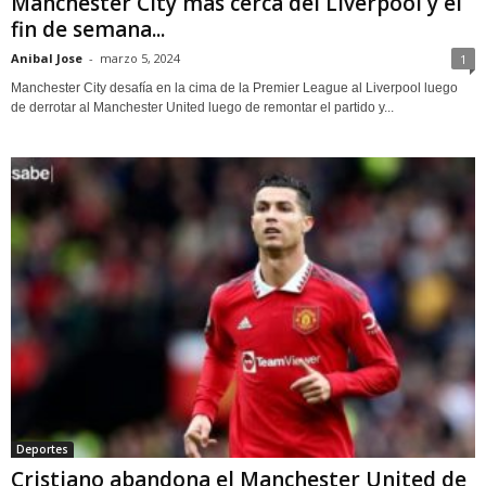
Manchester City mas cerca del Liverpool y el
fin de semana...
Anibal Jose
-
marzo 5, 2024
1
Manchester City desafía en la cima de la Premier League al Liverpool luego
de derrotar al Manchester United luego de remontar el partido y...
Deportes
Cristiano abandona el Manchester United de