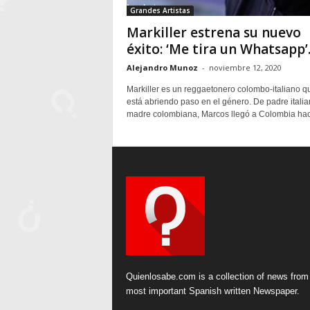
Grandes Artistas
Markiller estrena su nuevo
éxito: ‘Me tira un Whatsapp’
Alejandro Munoz
-
noviembre 12, 2020
Markiller es un reggaetonero colombo-italiano q
está abriendo paso en el género. De padre italia
madre colombiana, Marcos llegó a Colombia hac
Quienlosabe.com is a collection of news from
most important Spanish written Newspaper.