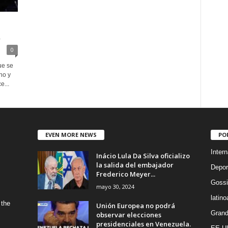
.
0
ue se
no y
e...
EVEN MORE NEWS
PO
Intern
Inácio Lula Da Silva oficializo
la salida del embajador
Depor
Frederico Meyer...
Gossi
mayo 30, 2024
latin
 the
Unión Europea no podrá
Grand
observar elecciones
presidenciales en Venezuela.