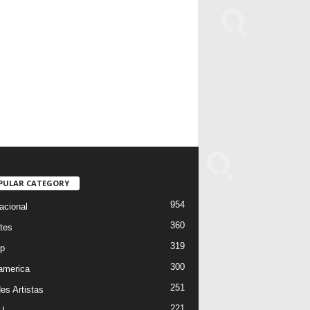
PULAR CATEGORY
954
acional
360
tes
319
p
300
oamerica
251
es Artistas
221