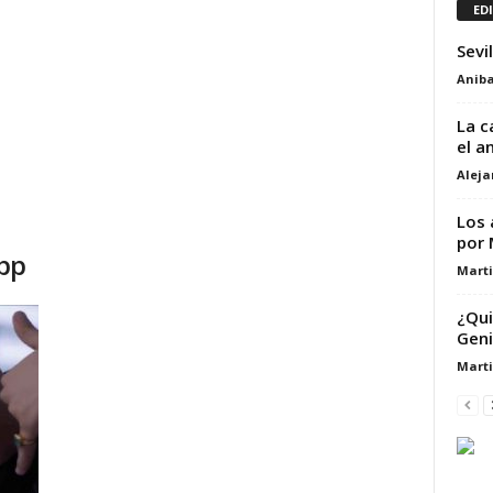
ED
Sevi
Aniba
La c
el a
Alej
Los 
por 
pp
Marti
¿Qui
Geni
Marti