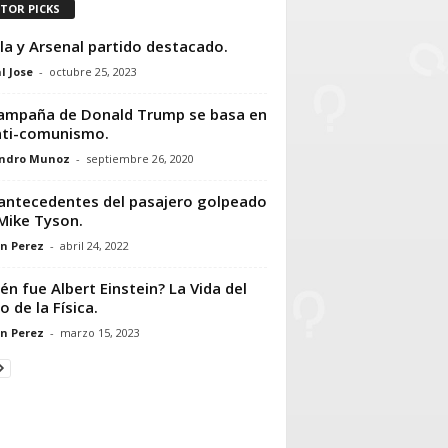
ITOR PICKS
lla y Arsenal partido destacado.
l Jose
-
octubre 25, 2023
ampaña de Donald Trump se basa en
nti-comunismo.
andro Munoz
-
septiembre 26, 2020
antecedentes del pasajero golpeado
Mike Tyson.
n Perez
-
abril 24, 2022
én fue Albert Einstein? La Vida del
o de la Física.
n Perez
-
marzo 15, 2023