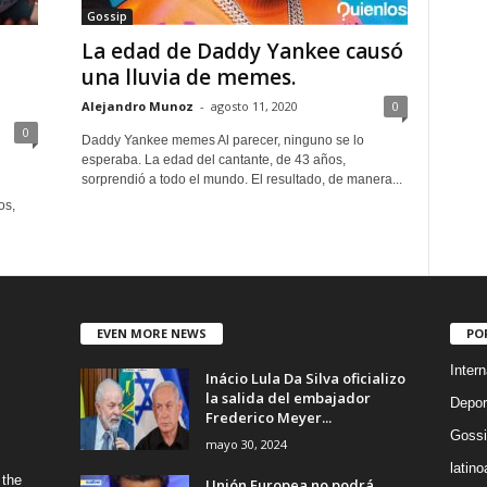
Gossip
La edad de Daddy Yankee causó
una lluvia de memes.
Alejandro Munoz
-
agosto 11, 2020
0
0
Daddy Yankee memes Al parecer, ninguno se lo
esperaba. La edad del cantante, de 43 años,
sorprendió a todo el mundo. El resultado, de manera...
os,
EVEN MORE NEWS
PO
Intern
Inácio Lula Da Silva oficializo
la salida del embajador
Depor
Frederico Meyer...
Gossi
mayo 30, 2024
latin
 the
Unión Europea no podrá