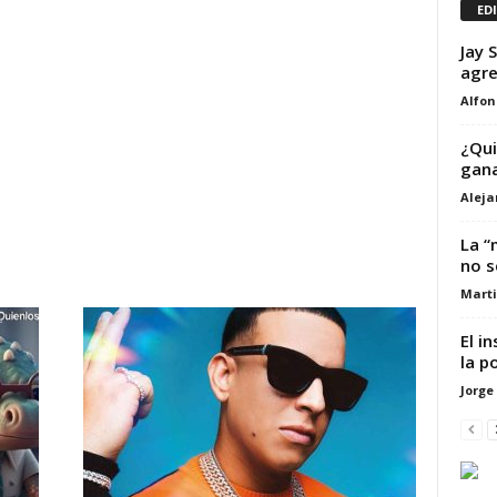
ED
Jay 
agre
Alfon
¿Qui
gana
Alej
La “
no s
Marti
El i
la p
Jorge