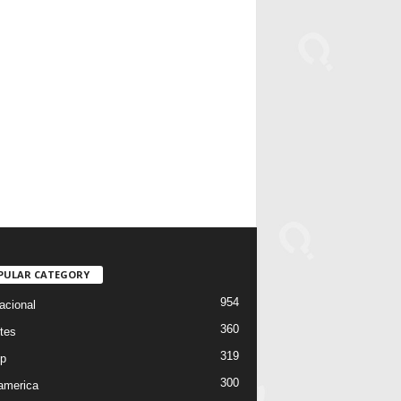
PULAR CATEGORY
954
acional
360
tes
319
p
300
oamerica