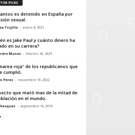
ITOR PICKS
Santos es detenido en España por
sión sexual.
so Trujillo
-
enero 4, 2021
én es Jake Paul y cuánto dinero ha
do en su carrera?
andro Munoz
-
febrero 18, 2023
marea roja” de los republicanos que
e cumplió.
n Perez
-
noviembre 10, 2022
nsecto que mató mas de la mitad de
oblación en el mundo.
 Vasquez
-
septiembre 16, 2019