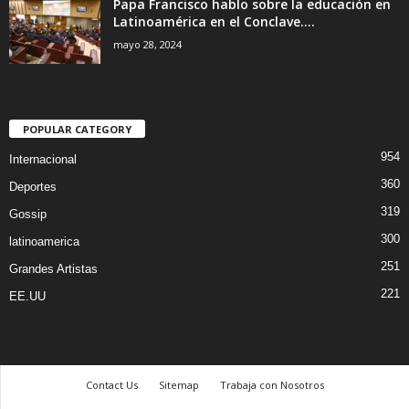
Papa Francisco hablo sobre la educación en
Latinoamérica en el Conclave....
mayo 28, 2024
POPULAR CATEGORY
954
Internacional
360
Deportes
319
Gossip
300
latinoamerica
251
Grandes Artistas
221
EE.UU
Contact Us
Sitemap
Trabaja con Nosotros