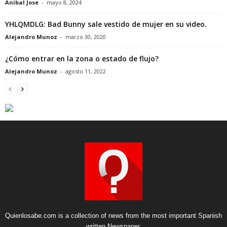
Anibal Jose
-
mayo 8, 2024
YHLQMDLG: Bad Bunny sale vestido de mujer en su video.
Alejandro Munoz
-
marzo 30, 2020
¿Cómo entrar en la zona o estado de flujo?
Alejandro Munoz
-
agosto 11, 2022
Quienlosabe.com is a collection of news from the most important Spanish
written Newspaper.