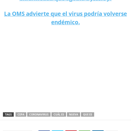
La OMS advierte que el virus podría volverse
endémico.
TAGS
CEPA
CORONAVIRUS
CUÁL ES
NUEVA
QUE ES