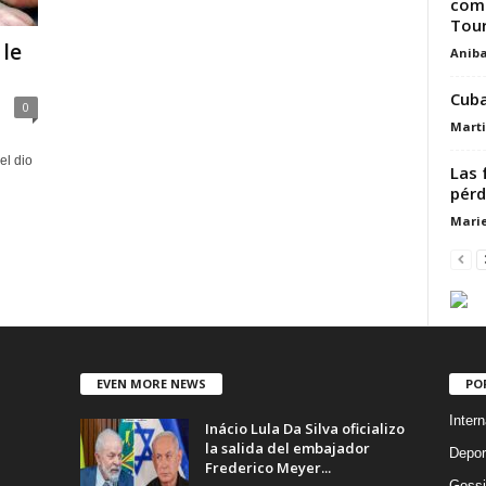
comp
Tour
 le
Aniba
Cuba
0
Marti
el dio
Las 
pérd
Marie
EVEN MORE NEWS
PO
Intern
Inácio Lula Da Silva oficializo
la salida del embajador
Depor
Frederico Meyer...
Gossi