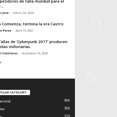
etidores de talla mundial para el
...
l Jose
-
marzo 26, 2024
 Comienza, termina la era Castro.
n Perez
-
abril 15, 2021
fallas de ‘Cyberpunk 2077’ producen
idas millonarias.
l Contreras
-
diciembre 16, 2020
PULAR CATEGORY
954
acional
360
tes
319
p