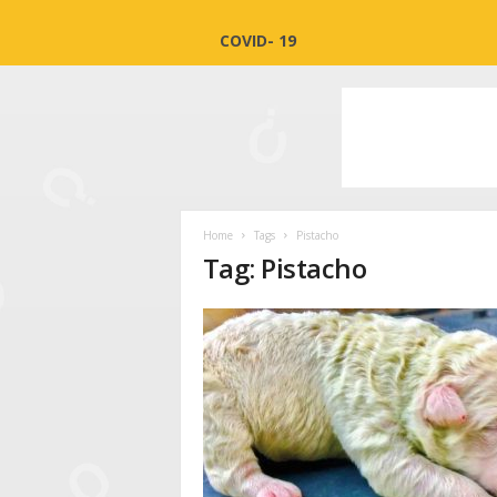
COVID- 19
Home
Tags
Pistacho
Tag: Pistacho