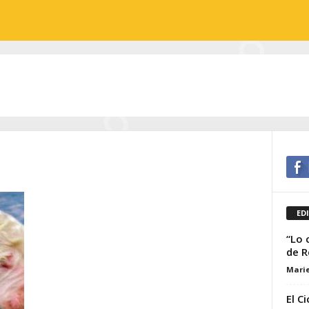
ED
“Lo 
de R
Marie
El C