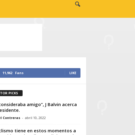
11,962
Fans
LIKE
ITOR PICKS
consideraba amigo”, J Balvin acerca
esidente.
l Contreras
-
abril 10, 2022
iclismo tiene en estos momentos a