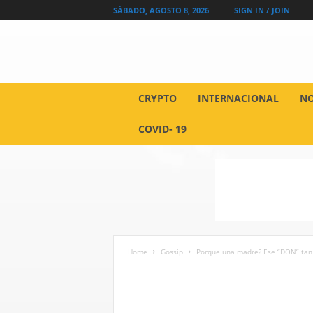
SÁBADO, AGOSTO 8, 2026
SIGN IN / JOIN
Q
CRYPTO
INTERNACIONAL
NO
u
i
COVID- 19
e
n
L
o
S
a
b
e
Home
Gossip
Porque una madre? Ese “DON” tan 