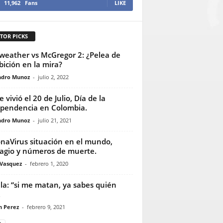
11,962
Fans
LIKE
TOR PICKS
eather vs McGregor 2: ¿Pelea de
bición en la mira?
ndro Munoz
-
julio 2, 2022
e vivió el 20 de Julio, Día de la
pendencia en Colombia.
ndro Munoz
-
julio 21, 2021
naVirus situación en el mundo,
agio y números de muerte.
 Vasquez
-
febrero 1, 2020
la: “si me matan, ya sabes quién
.
n Perez
-
febrero 9, 2021