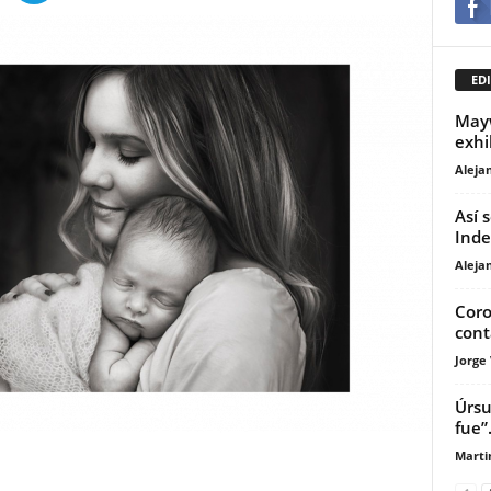
EDI
Mayw
exhi
Aleja
Así s
Inde
Aleja
Coro
cont
Jorge
Úrsu
fue”
Marti