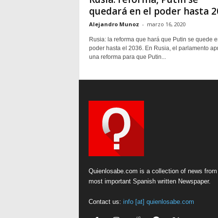
quedará en el poder hasta 2
Alejandro Munoz
-
marzo 16, 2020
Rusia: la reforma que hará que Putin se quede e
poder hasta el 2036. En Rusia, el parlamento ap
una reforma para que Putin...
Quienlosabe.com is a collection of news from
most important Spanish written Newspaper.
Contact us:
info [at] quienlosabe.com