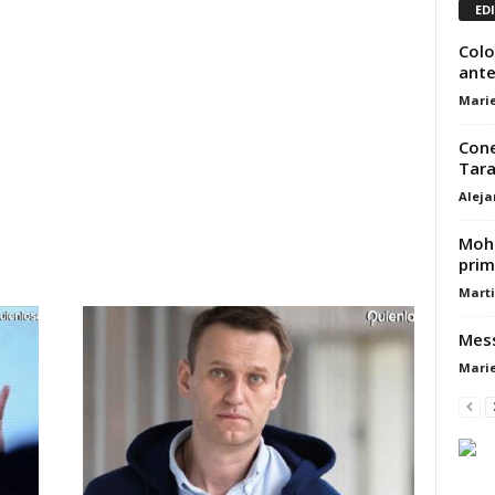
ED
Colo
ante 
Marie
Cone
Tara
Alej
Moha
prim
Marti
Mess
Marie