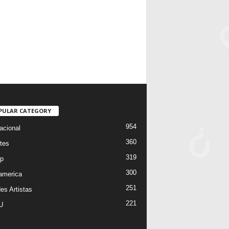
PULAR CATEGORY
954
acional
360
tes
319
p
300
oamerica
251
es Artistas
221
U