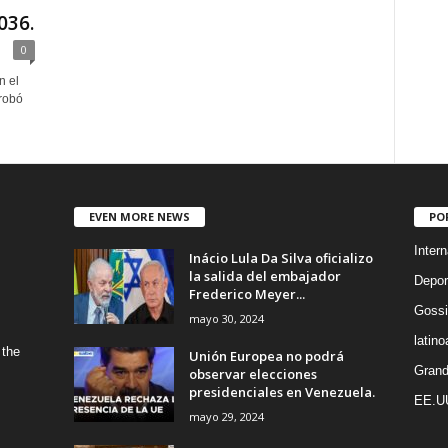
036.
0
n el
robó
EVEN MORE NEWS
PO
Intern
Inácio Lula Da Silva oficializo
la salida del embajador
Depor
Frederico Meyer...
Gossi
mayo 30, 2024
latin
 the
Unión Europea no podrá
Grand
observar elecciones
presidenciales en Venezuela.
EE.U
mayo 29, 2024