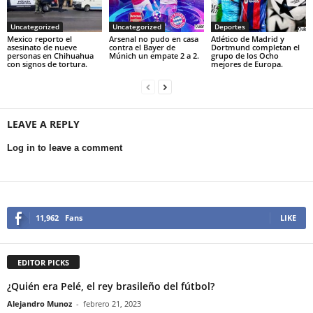
Uncategorized
Uncategorized
Deportes
Mexico reporto el
Arsenal no pudo en casa
Atlético de Madrid y
asesinato de nueve
contra el Bayer de
Dortmund completan el
personas en Chihuahua
Múnich un empate 2 a 2.
grupo de los Ocho
con signos de tortura.
mejores de Europa.
LEAVE A REPLY
Log in to leave a comment
11,962
Fans
LIKE
EDITOR PICKS
¿Quién era Pelé, el rey brasileño del fútbol?
Alejandro Munoz
-
febrero 21, 2023