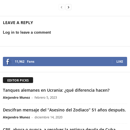
LEAVE A REPLY
Log in to leave a comment
11,962
Fans
LIKE
EDITOR PICKS
Tanques alemanes en Ucrania: ¿qué diferencia hacen?
Alejandro Munoz
-
febrero 5, 2023
Descifran mensaje del “Asesino del Zodiaco” 51 años después.
Alejandro Munoz
-
diciembre 14, 2020
CRF- ahora o nunca, a resolver la antigua deuda de Cuba.