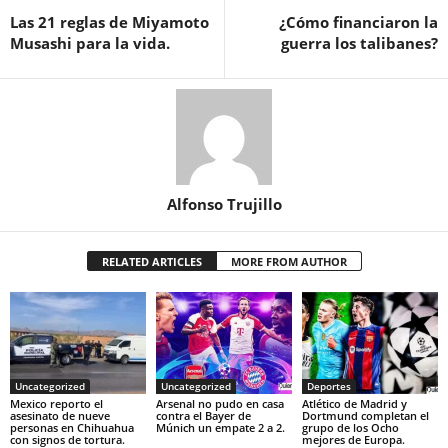
Las 21 reglas de Miyamoto
¿Cómo financiaron la
Musashi para la vida.
guerra los talibanes?
Alfonso Trujillo
RELATED ARTICLES
MORE FROM AUTHOR
Uncategorized
Uncategorized
Deportes
Mexico reporto el
Arsenal no pudo en casa
Atlético de Madrid y
asesinato de nueve
contra el Bayer de
Dortmund completan el
personas en Chihuahua
Múnich un empate 2 a 2.
grupo de los Ocho
con signos de tortura.
mejores de Europa.