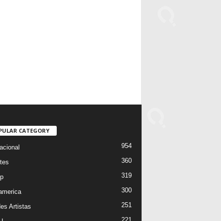
PULAR CATEGORY
954
acional
360
tes
319
p
300
oamerica
251
es Artistas
221