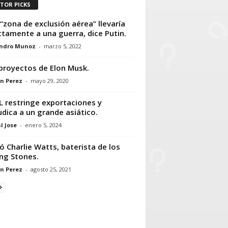
ITOR PICKS
“zona de exclusión aérea” llevaría
ctamente a una guerra, dice Putin.
andro Munoz
-
marzo 5, 2022
proyectos de Elon Musk.
n Perez
-
mayo 29, 2020
 restringe exportaciones y
udica a un grande asiático.
l Jose
-
enero 5, 2024
ó Charlie Watts, baterista de los
ing Stones.
n Perez
-
agosto 25, 2021