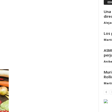
ED
Una 
dire
Alej
Los 
Marti
ASML
perj
Aniba
Muri
Roll
Marti