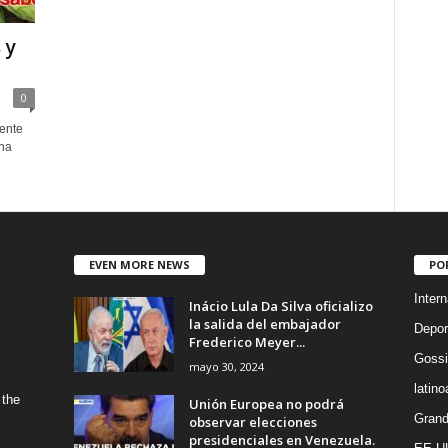
 y
0
tente
una
EVEN MORE NEWS
PO
Intern
Inácio Lula Da Silva oficializo
la salida del embajador
Depor
Frederico Meyer...
Gossi
mayo 30, 2024
latin
 the
Unión Europea no podrá
Grand
observar elecciones
presidenciales en Venezuela.