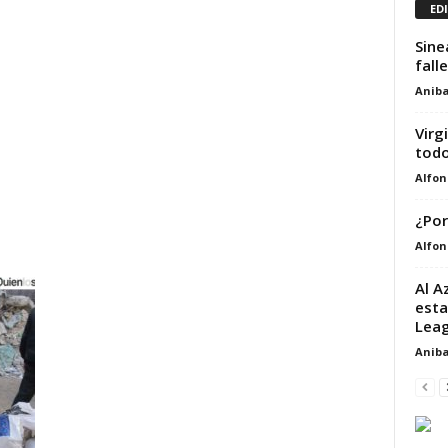
ED
Sine
fall
Aniba
Virg
todo
Alfon
¿Por
Alfon
Al A
esta
Leag
Aniba