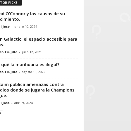
ITOR PICKS
ad O’Connor y las causas de su
ecimiento.
l Jose
-
enero 10, 2024
in Galactic: el espacio accesible para
s.
so Trujillo
-
julio 12, 2021
 qué la marihuana es ilegal?
so Trujillo
-
agosto 11, 2022
zaim publica amenazas contra
dios donde se jugara la Champions
ue.
l Jose
-
abril 9, 2024