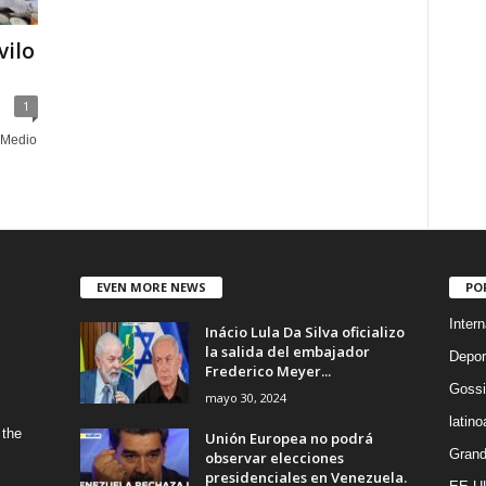
vilo
1
 Medio
EVEN MORE NEWS
PO
Intern
Inácio Lula Da Silva oficializo
la salida del embajador
Depor
Frederico Meyer...
Gossi
mayo 30, 2024
latin
 the
Unión Europea no podrá
Grand
observar elecciones
presidenciales en Venezuela.