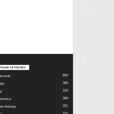
PULAR CATEGORY
954
acional
360
tes
319
p
300
oamerica
251
es Artistas
221