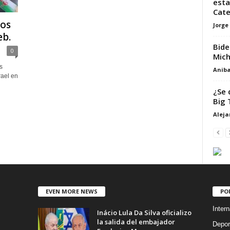
esta
Cate
cos
Jorge
eb.
Bide
0
Mich
s
Aniba
rael en
¿Se 
Big 
Alej
EVEN MORE NEWS
PO
Intern
Inácio Lula Da Silva oficializo
la salida del embajador
Depor