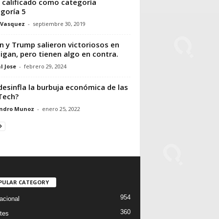
 calificado como categoría
goría 5
 Vasquez
-
septiembre 30, 2019
n y Trump salieron victoriosos en
igan, pero tienen algo en contra.
l Jose
-
febrero 29, 2024
desinfla la burbuja económica de las
Tech?
andro Munoz
-
enero 25, 2022
PULAR CATEGORY
954
acional
360
tes