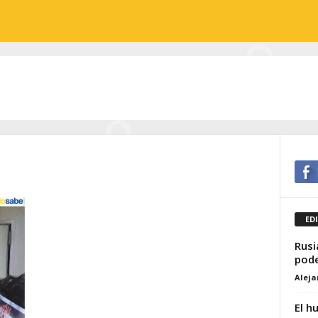
ED
Rusi
pode
Alej
El h