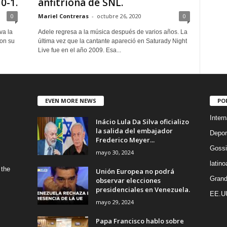
0-1.
anfitriona de SNL.
0
Mariel Contreras
-
octubre 26, 2020
0
va la
Adele regresa a la música después de varios años. La
con su
última vez que la cantante apareció en Saturady Night
Live fue en el año 2009. Esa...
EVEN MORE NEWS
PO
Intern
Inácio Lula Da Silva oficializo
la salida del embajador
Depor
Frederico Meyer...
Gossi
mayo 30, 2024
latin
 the
Unión Europea no podrá
Grand
observar elecciones
presidenciales en Venezuela.
EE.U
mayo 29, 2024
Papa Francisco hablo sobre