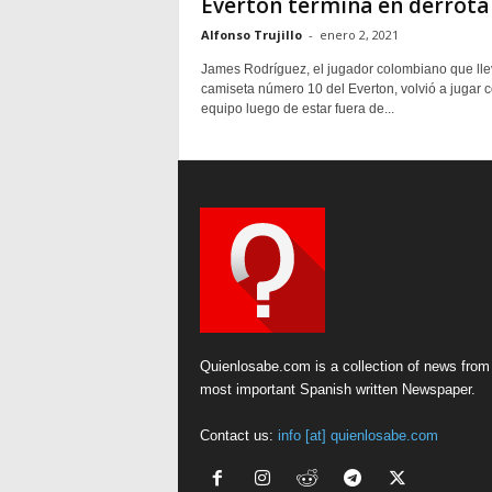
Everton termina en derrota 
Alfonso Trujillo
-
enero 2, 2021
James Rodríguez, el jugador colombiano que lle
camiseta número 10 del Everton, volvió a jugar 
equipo luego de estar fuera de...
Quienlosabe.com is a collection of news from
most important Spanish written Newspaper.
Contact us:
info [at] quienlosabe.com