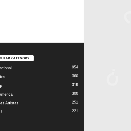
PULAR CATEGORY
954
acional
360
tes
319
p
300
oamerica
251
es Artistas
221
U