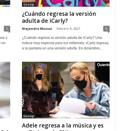
Gossip
¿Cuándo regresa la versión
adulta de iCarly?
1
Alejandro Munoz
-
febrero 9, 2021
0
has y
¿Cuándo regresa la versión adulta de iCarly? Una
i un
noticia muy especial para los millenials, iCarly regresa
a la pantalla en una versión adulta. En diciembre,...
Gossip
Adele regresa a la música y es