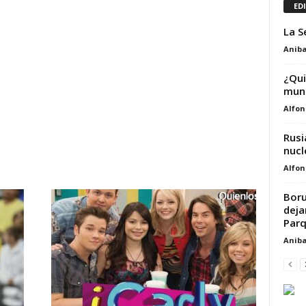
ED
La S
Aniba
¿Qui
mund
Alfon
Rusi
nucl
Alfon
Boru
deja
Parq
Aniba