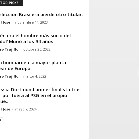
ITOR PICKS
elección Brasilera pierde otro titular.
l Jose
-
noviembre 14, 2023
én era el hombre más sucio del
o? Murió a los 94 años.
so Trujillo
-
octubre 26, 2022
a bombardea la mayor planta
ear de Europa.
so Trujillo
-
marzo 4, 2022
ssia Dortmund primer finalista tras
r por fuera al PSG en el propio
ue...
l Jose
-
mayo 7, 2024