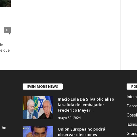
n
0
ic
je que
EVEN MORE NEWS
PO
Intern
Inácio Lula Da Silva oficializo
la salida del embajador
Depor
Frederico Meyer...
Gossi
mayo 30, 2024
latin
 the
Unión Europea no podrá
Grand
observar elecciones