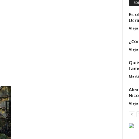
ED
Es of
Ucra
Alej
¿Cóm
Alej
Quié
famo
Marti
Alex
Nico
Alej