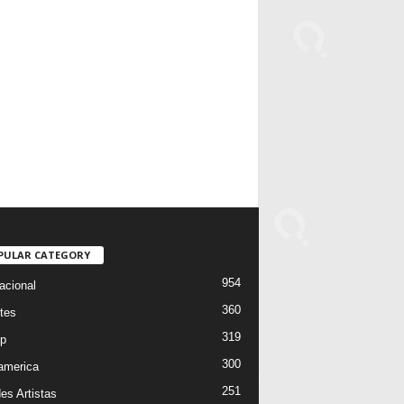
PULAR CATEGORY
954
acional
360
tes
319
p
300
oamerica
251
es Artistas