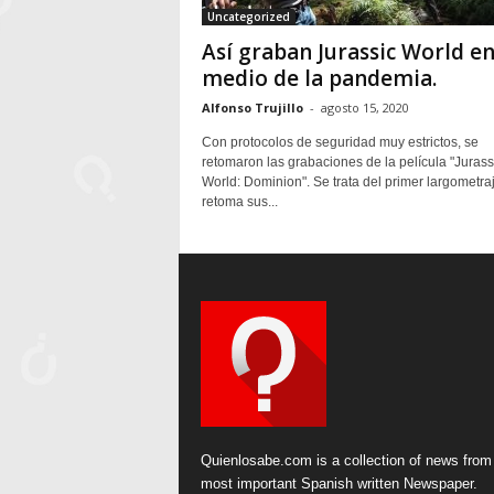
Uncategorized
Así graban Jurassic World e
medio de la pandemia.
Alfonso Trujillo
-
agosto 15, 2020
Con protocolos de seguridad muy estrictos, se
retomaron las grabaciones de la película "Jurass
World: Dominion". Se trata del primer largometra
retoma sus...
Quienlosabe.com is a collection of news from
most important Spanish written Newspaper.