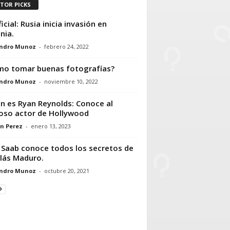
ITOR PICKS
icial: Rusia inicia invasión en
nia.
andro Munoz
-
febrero 24, 2022
o tomar buenas fotografías?
andro Munoz
-
noviembre 10, 2022
n es Ryan Reynolds: Conoce al
so actor de Hollywood
n Perez
-
enero 13, 2023
 Saab conoce todos los secretos de
lás Maduro.
andro Munoz
-
octubre 20, 2021