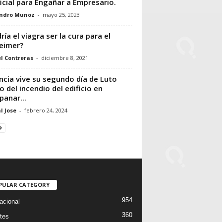
ficial para Engañar a Empresario.
andro Munoz
-
mayo 25, 2023
ría el viagra ser la cura para el
eimer?
l Contreras
-
diciembre 8, 2021
ncia vive su segundo día de Luto
o del incendio del edificio en
anar...
l Jose
-
febrero 24, 2024
PULAR CATEGORY
954
acional
360
tes