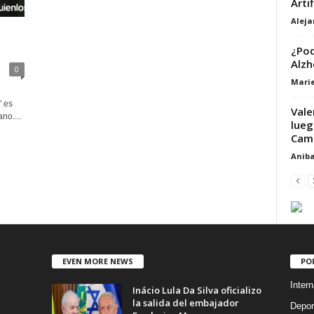
Arti
Alej
¿Pod
Alzh
0
Marie
" es
Vale
no....
lueg
Camp
Aniba
EVEN MORE NEWS
PO
Intern
Inácio Lula Da Silva oficializo
la salida del embajador
Depor