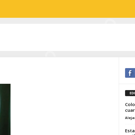
ED
Colo
cuar
Alej
Esta