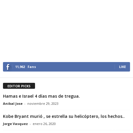
11,962
Fans
LIKE
EDITOR PICKS
Hamas e Israel 4 días mas de tregua.
Anibal Jose
-
noviembre 29, 2023
Kobe Bryant murió , se estrella su helicóptero, los hechos..
Jorge Vasquez
-
enero 26, 2020