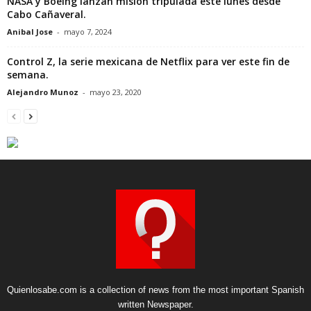
NASA y Boeing lanzan misión tripulada este lunes desde
Cabo Cañaveral.
Anibal Jose
-
mayo 7, 2024
Control Z, la serie mexicana de Netflix para ver este fin de
semana.
Alejandro Munoz
-
mayo 23, 2020
Quienlosabe.com is a collection of news from the most important Spanish
written Newspaper.