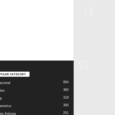
PULAR CATEGORY
954
acional
360
tes
319
p
300
oamerica
251
es Artistas