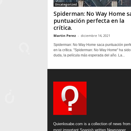
Uncategorized
Spiderman: No Way Home s
puntuación perfecta en la
crítica.
Martin Perez
-
diciembre 14, 2021
Spiderman: No Way Home saca puntuación perf
en la crítica. "Spiderman: No Way Home" ha sido,
duda, la película más esperada del año. La...
Quienlosabe.com is a collection of news from
most important Spanish written Newspaper.