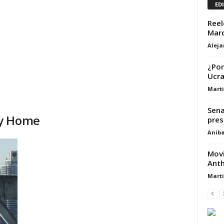
ED
Reel
Marc
Alej
¿Por
Ucra
Marti
Sena
ay Home
pres
Aniba
Movi
Anth
Marti