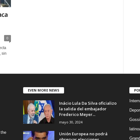
aca
0
ecta
 sin
EVEN MORE NEWS
PO
Intern
Inácio Lula Da Silva oficializo
la salida del embajador
Depor
Frederico Meyer...
Gossi
mayo 30, 2024
latin
 the
Unión Europea no podrá
Grand
observar elecciones