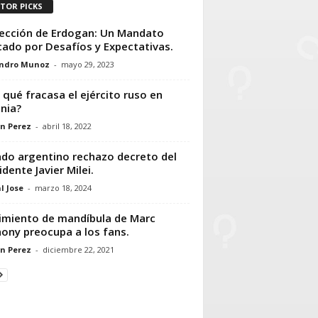
ITOR PICKS
ección de Erdogan: Un Mandato
ado por Desafíos y Expectativas.
andro Munoz
-
mayo 29, 2023
 qué fracasa el ejército ruso en
nia?
n Perez
-
abril 18, 2022
do argentino rechazo decreto del
idente Javier Milei.
l Jose
-
marzo 18, 2024
miento de mandíbula de Marc
ony preocupa a los fans.
n Perez
-
diciembre 22, 2021