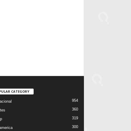
PULAR CATEGORY
954
acional
360
tes
319
p
300
oamerica