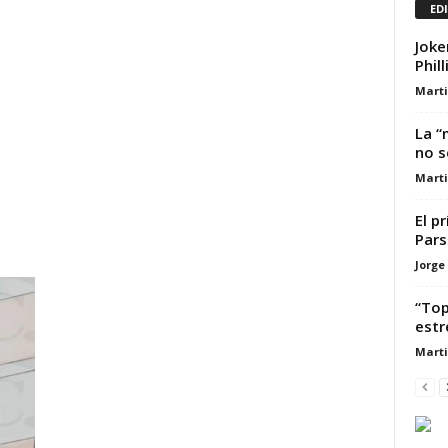
ED
Joke
Phill
Marti
La “
no s
Marti
El p
Pars
Jorge
“Top
estr
Marti