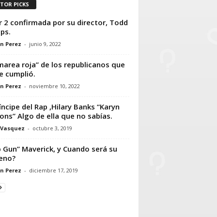
ITOR PICKS
r 2 confirmada por su director, Todd
ips.
n Perez
-
junio 9, 2022
marea roja” de los republicanos que
e cumplió.
n Perez
-
noviembre 10, 2022
ríncipe del Rap ,Hilary Banks “Karyn
ons” Algo de ella que no sabías.
 Vasquez
-
octubre 3, 2019
 Gun” Maverick, y Cuando será su
eno?
n Perez
-
diciembre 17, 2019