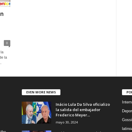
en
0
la
de la
.
EVEN MORE NEWS
PO
Intern
Inácio Lula Da Silva oficializo
la salida del embajador
Depor
Frederico Meyer...
Gossi
mayo 30, 2024
latin
 the