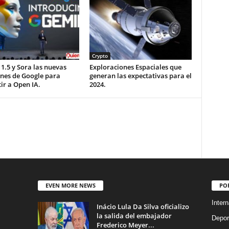
Crypto
1.5 y Sora las nuevas
Exploraciones Espaciales que
ones de Google para
generan las expectativas para el
ir a Open IA.
2024.
EVEN MORE NEWS
PO
Intern
Inácio Lula Da Silva oficializo
la salida del embajador
Depor
Frederico Meyer...