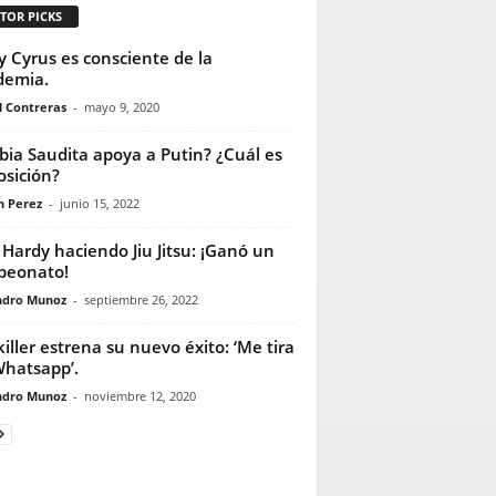
TOR PICKS
y Cyrus es consciente de la
demia.
l Contreras
-
mayo 9, 2020
bia Saudita apoya a Putin? ¿Cuál es
osición?
n Perez
-
junio 15, 2022
Hardy haciendo Jiu Jitsu: ¡Ganó un
peonato!
ndro Munoz
-
septiembre 26, 2022
iller estrena su nuevo éxito: ‘Me tira
hatsapp’.
ndro Munoz
-
noviembre 12, 2020