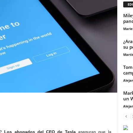
EDI
Mile
pan
Marie
¿Ara
su p
Marti
Tom 
cam
Aleja
Mark
un W
Aleja
er?
Los abogados del CEO de Tesla
aseguran que la