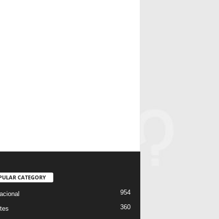
PULAR CATEGORY
954
acional
360
tes