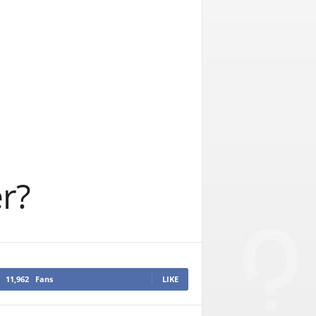
er?
11,962
Fans
LIKE