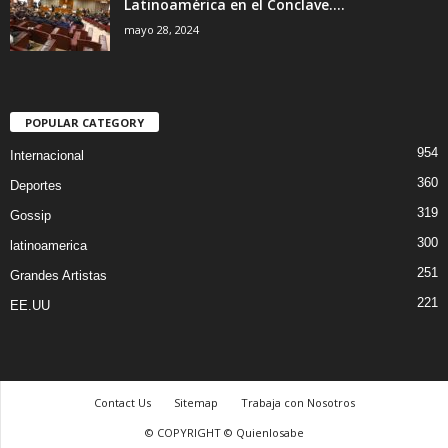
Latinoamérica en el Conclave....
mayo 28, 2024
POPULAR CATEGORY
954
Internacional
360
Deportes
319
Gossip
300
latinoamerica
251
Grandes Artistas
221
EE.UU
Contact Us
Sitemap
Trabaja con Nosotros
© COPYRIGHT © Quienlosabe