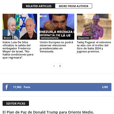
RELATED ARTICLES
MORE FROM AUTHOR
Brasil
latinoamerica
Deportes
Inácio Lula Da Silva
Unión Europea no podrá
Tadej Pogacar el esloveno
oficializo la salida del
observar elecciones
se alzo con el trofeo del
embajador Frederico
presidenciales en
Giro de Italia 2024 y
Meyer de Israel. “No
Venezuela.
jugosos premios.
había condiciones para
que regresara”.
11,962
Fans
LIKE
EDITOR PICKS
El Plan de Paz de Donald Trump para Oriente Medio.