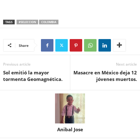
TAGS
#SELECCION
COLOMBIA
Share
Previous article
Next article
Sol emitió la mayor
Masacre en México deja 12
tormenta Geomagnética.
jóvenes muertos.
Anibal Jose