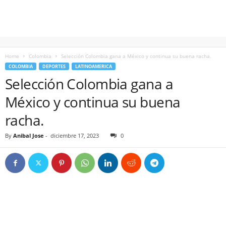
Home
Colombia
Selección Colombia gana a México y continua su buena racha.
COLOMBIA
DEPORTES
LATINOAMERICA
Selección Colombia gana a
México y continua su buena
racha.
By
Anibal Jose
-
diciembre 17, 2023
0