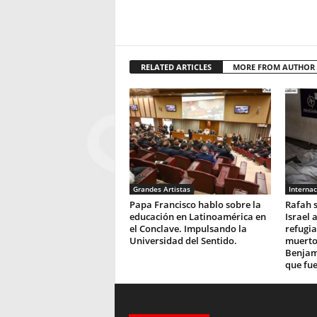
RELATED ARTICLES
MORE FROM AUTHOR
Grandes Artistas
Internac
Papa Francisco hablo sobre la
Rafah 
educación en Latinoamérica en
Israel
el Conclave. Impulsando la
refugia
Universidad del Sentido.
muerto
Benjam
que fue