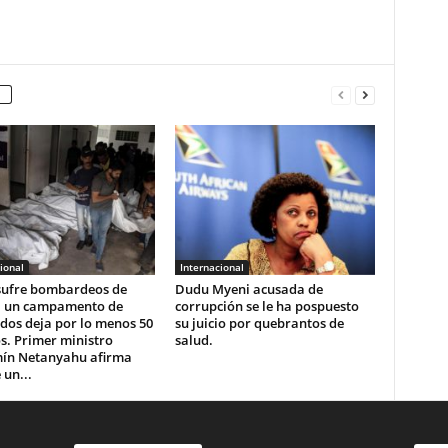
ional
Internacional
sufre bombardeos de
Dudu Myeni acusada de
 a un campamento de
corrupción se le ha pospuesto
dos deja por lo menos 50
su juicio por quebrantos de
s. Primer ministro
salud.
ín Netanyahu afirma
 un...