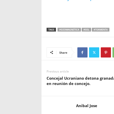
TAGS
#GEOMAGNETICA
#SOL
#TORMENTA
Share
Previous article
Concejal Ucraniano detona granad
en reunión de concejo.
Anibal Jose