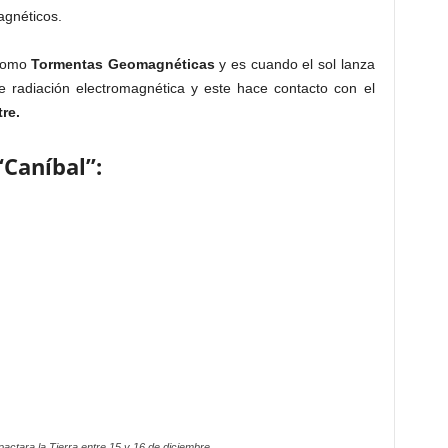
agnéticos.
como
Tormentas Geomagnéticas
y es cuando el sol lanza
 radiación electromagnética y este hace contacto con el
re.
Caníbal”:
actara la Tierra entre 15 y 16 de diciembre.