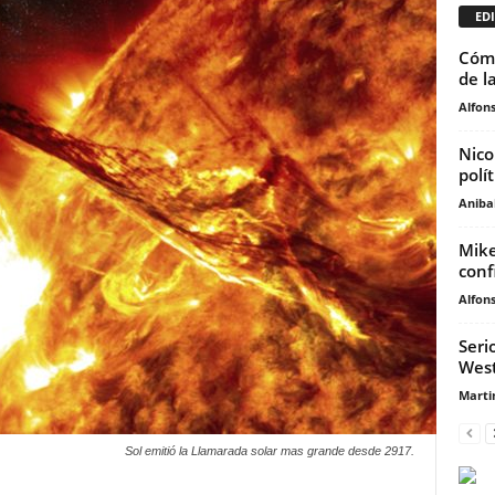
EDI
Cómo
de la
Alfons
Nico
polít
Anibal
Mike
conf
Alfons
Seri
West
Marti
Sol emitió la Llamarada solar mas grande desde 2917.