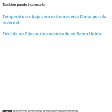
También puede interesarle:
Temperaturas bajo cero extremas vive China por ola
invernal.
Fósil de un Pliosaurio encontrado en Reino Unido.
TAGS
#ARJONA
#DESPIDE
#ESCENARIOS
#RICARDO