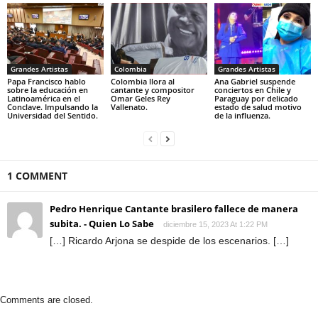
Grandes Artistas
Colombia
Grandes Artistas
Papa Francisco hablo
Colombia llora al
Ana Gabriel suspende
sobre la educación en
cantante y compositor
conciertos en Chile y
Latinoamérica en el
Omar Geles Rey
Paraguay por delicado
Conclave. Impulsando la
Vallenato.
estado de salud motivo
Universidad del Sentido.
de la influenza.
1 COMMENT
Pedro Henrique Cantante brasilero fallece de manera
subita. - Quien Lo Sabe
diciembre 15, 2023 At 1:22 PM
[…] Ricardo Arjona se despide de los escenarios. […]
Comments are closed.