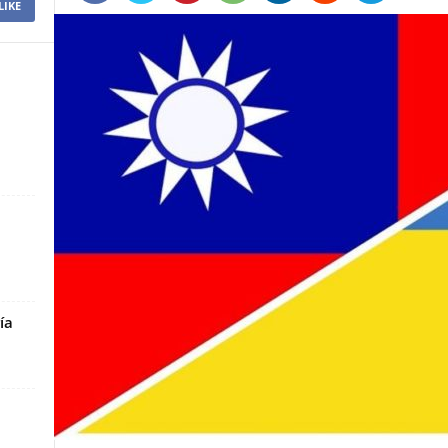
LIKE
ía