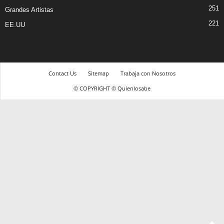
251
Grandes Artistas
221
EE.UU
Contact Us
Sitemap
Trabaja con Nosotros
© COPYRIGHT © Quienlosabe