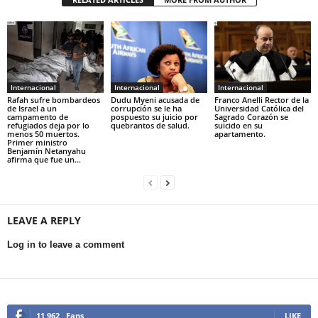
Internacional
Internacional
Internacional
Rafah sufre bombardeos
Dudu Myeni acusada de
Franco Anelli Rector de la
de Israel a un
corrupción se le ha
Universidad Católica del
campamento de
pospuesto su juicio por
Sagrado Corazón se
refugiados deja por lo
quebrantos de salud.
suicido en su
menos 50 muertos.
apartamento.
Primer ministro
Benjamín Netanyahu
afirma que fue un...
LEAVE A REPLY
Log in to leave a comment
11,962
Fans
LIKE