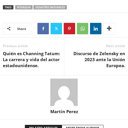
TAGS
#TURQUIA
DESASTRES NATURALES
Share
Previous article
Next article
Quién es Channing Tatum:
Discurso de Zelensky en
La carrera y vida del actor
2023 ante la Unión
estadounidense.
Europea.
Martin Perez
RELATED ARTICLES
MORE FROM AUTHOR