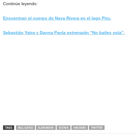
Continúe leyendo:
Encuentran el cuerpo de Naya Rivera en el lago Piru.
Sebastián Yatra y Danna Paola estrenarán “No bailes sola”.
TAGS
BILL GATES
ELON MUSK
ESTAFA
HACKERS
TWITTER