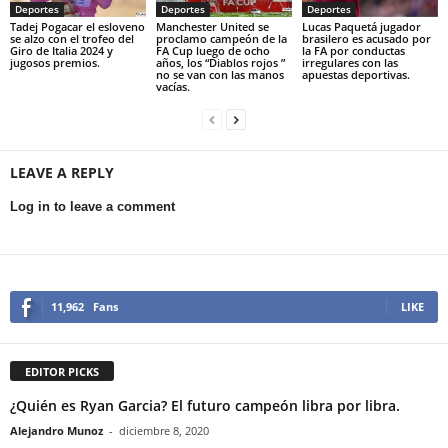
Deportes
Deportes
Deportes
Tadej Pogacar el esloveno
Manchester United se
Lucas Paquetá jugador
se alzo con el trofeo del
proclamo campeón de la
brasilero es acusado por
Giro de Italia 2024 y
FA Cup luego de ocho
la FA por conductas
jugosos premios.
años, los “Diablos rojos ”
irregulares con las
no se van con las manos
apuestas deportivas.
vacías.
LEAVE A REPLY
Log in to leave a comment
11,962
Fans
LIKE
EDITOR PICKS
¿Quién es Ryan Garcia? El futuro campeón libra por libra.
Alejandro Munoz
-
diciembre 8, 2020