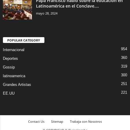
Papa Francisco hablo sobre la educación en
Latinoamérica en el Conclave....
mayo 28, 2024
POPULAR CATEGORY
954
Internacional
360
Deportes
319
Gossip
300
latinoamerica
251
Grandes Artistas
221
EE.UU
Contact Us
Sitemap
Trabaja con Nosotros