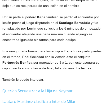
disputados por los merengues, pero esta vez el cuerpo técnico
t
dejo que se recuperara de una lesión en el hombro.
a
d
Por su parte el portero
Kepa
o
también se perdió el encuentro por
lesión previo al juego disputado en el
Santiago Bernabéu
y fue
remplazado por
Lunin
que se lucio a los 6 minutos de empezado
el encuentro atajando una pena máxima cuando el juego se
encontraba igualado sin tantos para cada equipo
Fue una jornada buena para los equipos
Españoles
participantes
en el torneo, Real Sociedad con la victoria ante el conjunto
Portugués Benfica
por marcador de 3 a 1, con esto asegura su
cupo directo a los octavos de final, faltando aun dos fechas.
También le puede interesar:
Querían Secuestrar a la Hija de Neymar.
Lautaro Martínez clasifica a Inter de Milán.