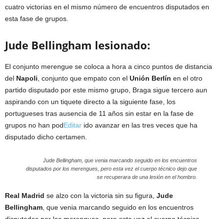
cuatro victorias en el mismo número de encuentros disputados en
esta fase de grupos.
Jude Bellingham lesionado:
El conjunto merengue se coloca a hora a cinco puntos de distancia
del
Napoli
, conjunto que empato con el
Unión Berlín
en el otro
partido disputado por este mismo grupo, Braga sigue tercero aun
aspirando con un tiquete directo a la siguiente fase, los
portugueses tras ausencia de 11 años sin estar en la fase de
grupos no han pod
Editar
E
ido avanzar en las tres veces que ha
disputado dicho certamen.
d
i
t
Jude Bellingham, que venia marcando seguido en los encuentros
disputados por los merengues, pero esta vez el cuerpo técnico dejo que
a
se recuperara de una lesión en el hombro.
r
Real Madrid
se alzo con la victoria sin su figura,
e
Jude
Bellingham
, que venia marcando seguido en los encuentros
s