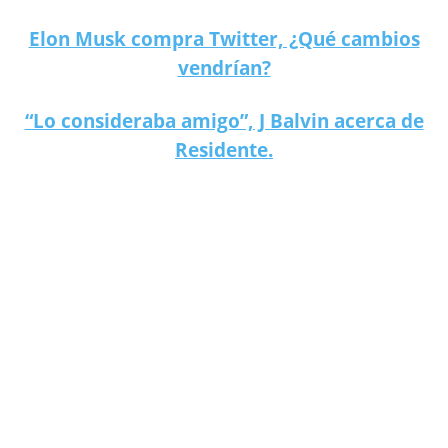
Elon Musk compra Twitter, ¿Qué cambios
vendrían?
“Lo consideraba amigo”, J Balvin acerca de
Residente.
3 amenazas a la humanidad, según Elon Musk.