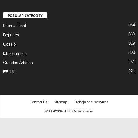
POPULAR CATEGORY
954
Internacional
360
Deportes
319
Gossip
300
latinoamerica
251
Grandes Artistas
221
EE.UU
Contact Us
Sitemap
Trabaja con Nosotros
© COPYRIGHT © Quienlosabe