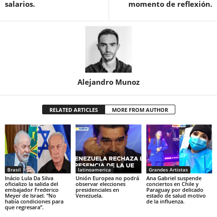
salarios.
momento de reflexión.
Alejandro Munoz
RELATED ARTICLES
MORE FROM AUTHOR
Brasil
latinoamerica
Grandes Artistas
Inácio Lula Da Silva
Unión Europea no podrá
Ana Gabriel suspende
oficializo la salida del
observar elecciones
conciertos en Chile y
embajador Frederico
presidenciales en
Paraguay por delicado
Meyer de Israel. “No
Venezuela.
estado de salud motivo
había condiciones para
de la influenza.
que regresara”.