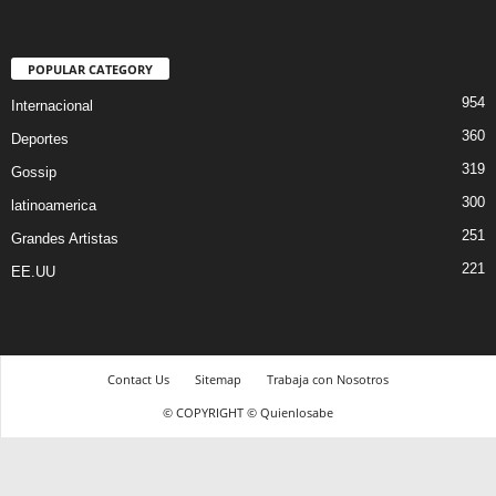
POPULAR CATEGORY
954
Internacional
360
Deportes
319
Gossip
300
latinoamerica
251
Grandes Artistas
221
EE.UU
Contact Us
Sitemap
Trabaja con Nosotros
© COPYRIGHT © Quienlosabe