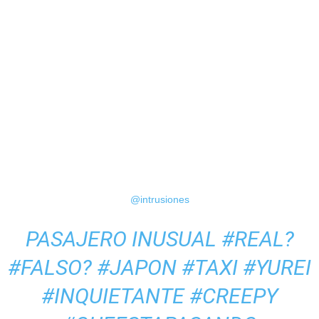
@intrusiones
PASAJERO INUSUAL
#REAL?
#FALSO?
#JAPON
#TAXI
#YUREI
#INQUIETANTE
#CREEPY