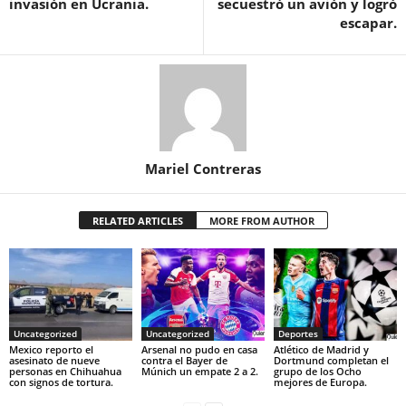
invasión en Ucrania.
secuestró un avión y logró
escapar.
Mariel Contreras
RELATED ARTICLES
MORE FROM AUTHOR
Uncategorized
Uncategorized
Deportes
Mexico reporto el
Arsenal no pudo en casa
Atlético de Madrid y
asesinato de nueve
contra el Bayer de
Dortmund completan el
personas en Chihuahua
Múnich un empate 2 a 2.
grupo de los Ocho
con signos de tortura.
mejores de Europa.