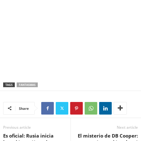
TAGS
FANTASMAS
Share
Previous article
Next article
Es oficial: Rusia inicia
El misterio de DB Cooper: